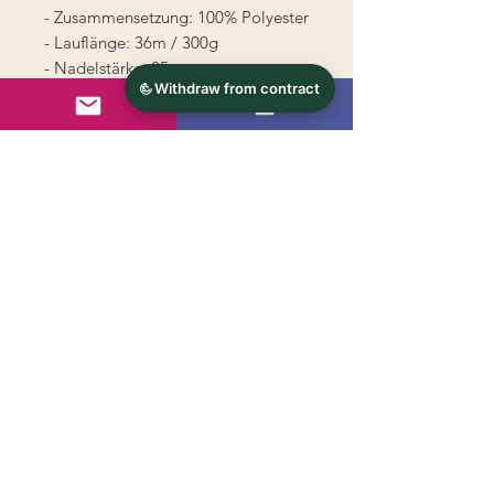
- Zusammensetzung: 100% Polyester
- Lauflänge: 36m / 300g
- Nadelstärke: 25mm
- Maschenprobe: 3M und 4R =
10x10cm
- Pflege: Schonwaschgang bis 30
Grad
© 2024 - s'handarbeitsstueberl.at
Kontakt