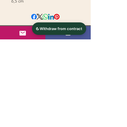
6,5 cm
© 2024 - s'handarbeitsstueberl.at
Kontakt
AGB's
Versandrichtlinien
Impressum
Datenschutz