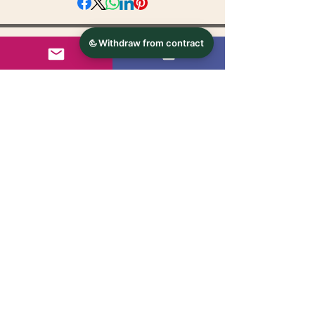
© 2024 - s'handarbeitsstueberl.at
Kontakt
AGB's
Versandrichtlinien
Impressum
Datenschutz
Follow us on