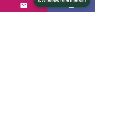
Viel Spaß beim Sticken!
© 2024 - s'handarbeitsstueberl.at
Kontakt
AGB's
Versandrichtlinien
Impressum