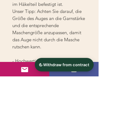
im Häkelteil befestigt ist.
Unser Tipp: Achten Sie darauf, die
Größe des Auges an die Garnstärke
und die entsprechende
Maschengröße anzupassen, damit
das Auge nicht durch die Masche
rutschen kann.
- Hochwertige, realistische
Sicherheitsaugen zum Annähen an
selbstgestrickte Kuscheltiere
- Mit 6 verschiedene Glitzerfarben
zum Individualisieren
- Größe: 30mm
- Inhalt: 1 Paar