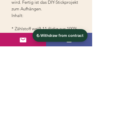
wird. Fertig ist das DIY-Stickprojekt
zum Aufhängen.
Inhalt:
* Zählstoff weiß 11-fädig aus 100%
Baumwolle
* Stickrahmen 20x16,5cm
* Stickgarn 100% Baumwolle
* Sticknadel
* Anleitung