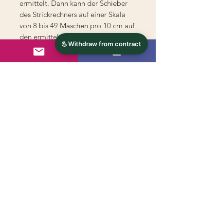
ermittelt. Dann kann der Schieber
des Strickrechners auf einer Skala
von 8 bis 49 Maschen pro 10 cm auf
den ermittelten Wert eingestellt
werden. Durch ein Sichtfenster
werden die Maschen- und
Reihenzahlen für die Längen 1 cm
bis 100 cm direkt angezeigt.
© 2024 - s'handarbeitsstueberl.at