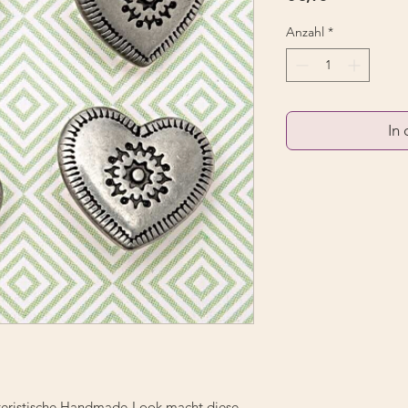
Anzahl
*
In
kteristische Handmade-Look macht diese