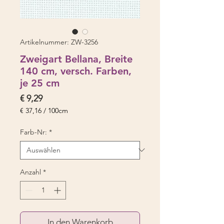
Artikelnummer: ZW-3256
Zweigart Bellana, Breite
140 cm, versch. Farben,
je 25 cm
Preis
€ 9,29
€ 37,16
/
100cm
€ 37,16
pro
Farb-Nr:
*
100
Zentimeter
Anzahl
*
In den Warenkorb